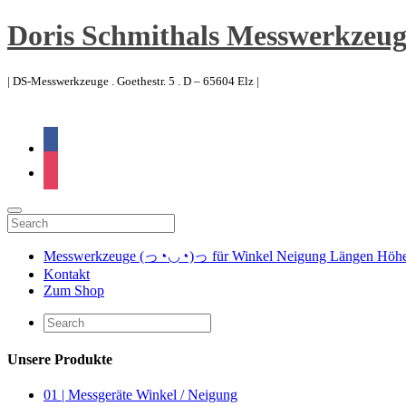
Doris Schmithals Messwerkzeug
| DS-Messwerkzeuge . Goethestr. 5 . D – 65604 Elz |
facebook
instagram
Messwerkzeuge (っ◔◡◔)っ für Winkel Neigung Längen Höhen 
Kontakt
Zum Shop
Unsere Produkte
01 | Messgeräte Winkel / Neigung