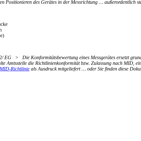
auen Positionieren des Gerätes in der Messrichtung … außerordentlich 
ücke
m
e)
2/ EG > Die Konformitätsbewertung eines Messgerätes ersetzt grundsät
te Amtsstelle die Richtlinienkonformität bzw.
Zulassung nach MID
, e
MID-Richtlinie
als Ausdruck mitgeliefert … oder Sie finden diese Dok