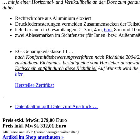
… mit je einer Horizontal- und Vertikallibelle an der Dose zum gen
dabei
Rechteckrohre aus Aluminium eloxiert
Druckfederrasterungen vermeiden Zusammensacken der Teilst
lieferbar auch in Gesamtlängen > 3 m, 4 m,
6 m
, 8 m und 10 
zwei Ablesemarken im Sichtfenster (für Innen- bzw. Außenmaß
EG-Genauigkeitsklasse III …
nach Konformitätsbewertungsverfahren nach Richtlinie 2004/2
zuständigen Eichamtes, bestätigt eine vom Hersteller ausgewähl
Eichschein ent
f
ällt durch diese Richtlinie!
Auf Wunsch wird die
hier
.
Hersteller-Zertifikat
.
Datenblatt in .pdf-Datei zum Ausdruck …
Preis exkl. MwSt. 279,00 Euro
Preis inkl. MwSt. 332,01 Euro
Alle Preise sind UVP. (Preisänderungen vorbehalten)
Artikel im Shop anschauen »