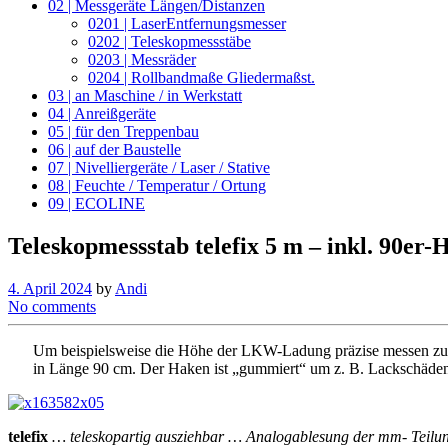
02 | Messgeräte Längen/Distanzen
0201 | LaserEntfernungsmesser
0202 | Teleskopmessstäbe
0203 | Messräder
0204 | Rollbandmaße Gliedermaßst.
03 | an Maschine / in Werkstatt
04 | Anreißgeräte
05 | für den Treppenbau
06 | auf der Baustelle
07 | Nivelliergeräte / Laser / Stative
08 | Feuchte / Temperatur / Ortung
09 | ECOLINE
Teleskopmessstab telefix 5 m – inkl. 90er-
4. April 2024
by
Andi
No comments
Um beispielsweise die Höhe der LKW-Ladung präzise messen zu 
in Länge 90 cm. Der Haken ist „gummiert“ um z. B. Lackschäd
telefix
… teleskopartig ausziehbar … Analogablesung der mm- Teilung