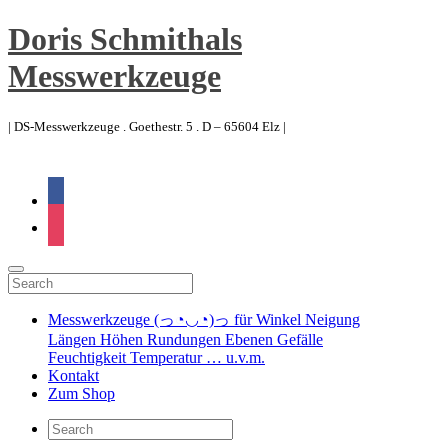
Doris Schmithals
Messwerkzeuge
| DS-Messwerkzeuge . Goethestr. 5 . D – 65604 Elz |
facebook
instagram
Messwerkzeuge (っ◔◡◔)っ für Winkel Neigung
Längen Höhen Rundungen Ebenen Gefälle
Feuchtigkeit Temperatur … u.v.m.
Kontakt
Zum Shop