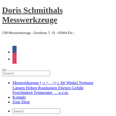
Doris Schmithals
Messwerkzeuge
| DS-Messwerkzeuge . Goethestr. 5 . D – 65604 Elz |
facebook
instagram
Messwerkzeuge (っ◔◡◔)っ für Winkel Neigung
Längen Höhen Rundungen Ebenen Gefälle
Feuchtigkeit Temperatur … u.v.m.
Kontakt
Zum Shop