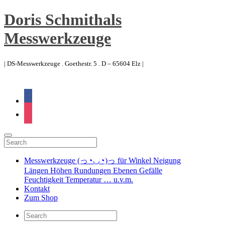
Doris Schmithals
Messwerkzeuge
| DS-Messwerkzeuge . Goethestr. 5 . D – 65604 Elz |
facebook
instagram
Messwerkzeuge (っ◔◡◔)っ für Winkel Neigung
Längen Höhen Rundungen Ebenen Gefälle
Feuchtigkeit Temperatur … u.v.m.
Kontakt
Zum Shop