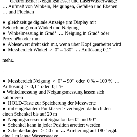
elektronischer Neigungsmesser und LaserWasserwaage
… Aufmaß von Winkeln, Neigungen, Gefällen und Ebenen
… und Fluchten
● gleichzeitige digitale Anzeige (im Display mit
Beleuchtung) von Winkel und Neigung
● Winkelmessung in Grad°
…
Neigung in Grad° oder
Prozent% oder mm
● Ablesewert dreht sich mit, wenn über Kopf gearbeitet wird
● Messbereich Winkel > 0° – 180°
…
Auflösung 0,1°
mehr...
.
● Messbereich Neigung > 0° – 90° oder 0 % – 100 %
…
Auflösung > 0,1° oder 0,1 %
● Winkelmessung und Neigungsmessung lassen sich
kalibrieren
● HOLD-Taste zur Speicherung der Messwerte
● mit eingebautem Punktlaser > verlängert dadurch den
einen Schenkel bis auf 20 m
● Neigungsmesser mit Signalton bei 0° und 90°
● Schenkel kann in jeder Position arretiert werden
● Schenkellängen > 50 cm
…
Arretierung auf 180° ergibt
eine 1 m lange Wasserwaage