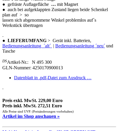
● gefräste Auflagefläche
…
mit Magnet
● auch bei aufgeklappten Zustand liegen beide Schenkel
plan auf > so
lassen sich abgenommene Winkel problemlos auf´s
Werkstück übertragen
.
●
LIEFERUMFANG
> Gerät inkl. Batterien,
Bedienungsanleitung ´alt´
|
Bedienungsanleitung ´neu´
und
Tasche
DS
Artikel-Nr.: N 495 300
GLN-Nummer: 4250170900013
Datenblatt in .pdf-Datei zum Ausdruck …
.
Preis exkl. MwSt. 229,00 Euro
Preis inkl. MwSt. 272,51 Euro
Alle Preise sind UVP. (Preisänderungen vorbehalten)
Artikel im Shop anschauen »