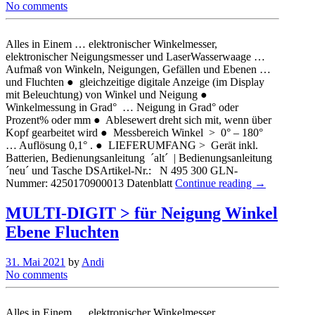
No comments
Alles in Einem … elektronischer Winkelmesser,
elektronischer Neigungsmesser und LaserWasserwaage …
Aufmaß von Winkeln, Neigungen, Gefällen und Ebenen …
und Fluchten ● gleichzeitige digitale Anzeige (im Display
mit Beleuchtung) von Winkel und Neigung ●
Winkelmessung in Grad° … Neigung in Grad° oder
Prozent% oder mm ● Ablesewert dreht sich mit, wenn über
Kopf gearbeitet wird ● Messbereich Winkel > 0° – 180°
… Auflösung 0,1° . ● LIEFERUMFANG > Gerät inkl.
Batterien, Bedienungsanleitung ´alt´ | Bedienungsanleitung
´neu´ und Tasche DSArtikel-Nr.: N 495 300 GLN-
Nummer: 4250170900013 Datenblatt
Continue reading →
MULTI-DIGIT > für Neigung Winkel
Ebene Fluchten
31. Mai 2021
by
Andi
No comments
Alles in Einem … elektronischer Winkelmesser,