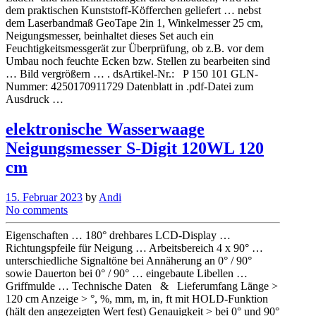
dem praktischen Kunststoff-Köfferchen geliefert … nebst
dem Laserbandmaß GeoTape 2in 1, Winkelmesser 25 cm,
Neigungsmesser, beinhaltet dieses Set auch ein
Feuchtigkeitsmessgerät zur Überprüfung, ob z.B. vor dem
Umbau noch feuchte Ecken bzw. Stellen zu bearbeiten sind
… Bild vergrößern … . dsArtikel-Nr.: P 150 101 GLN-
Nummer: 4250170911729 Datenblatt in .pdf-Datei zum
Ausdruck …
elektronische Wasserwaage
Neigungsmesser S-Digit 120WL 120
cm
15. Februar 2023
by
Andi
No comments
Eigenschaften … 180° drehbares LCD-Display …
Richtungspfeile für Neigung … Arbeitsbereich 4 x 90° …
unterschiedliche Signaltöne bei Annäherung an 0° / 90°
sowie Dauerton bei 0° / 90° … eingebaute Libellen …
Griffmulde … Technische Daten & Lieferumfang Länge >
120 cm Anzeige > °, %, mm, m, in, ft mit HOLD-Funktion
(hält den angezeigten Wert fest) Genauigkeit > bei 0° und 90°