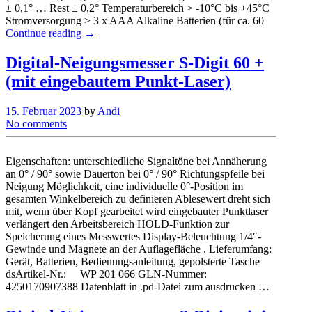
± 0,1° … Rest ± 0,2° Temperaturbereich > -10°C bis +45°C
Stromversorgung > 3 x AAA Alkaline Batterien (für ca. 60
Continue reading →
Digital-Neigungsmesser S-Digit 60 +
(mit eingebautem Punkt-Laser)
15. Februar 2023
by
Andi
No comments
Eigenschaften: unterschiedliche Signaltöne bei Annäherung
an 0° / 90° sowie Dauerton bei 0° / 90° Richtungspfeile bei
Neigung Möglichkeit, eine individuelle 0°-Position im
gesamten Winkelbereich zu definieren Ablesewert dreht sich
mit, wenn über Kopf gearbeitet wird eingebauter Punktlaser
verlängert den Arbeitsbereich HOLD-Funktion zur
Speicherung eines Messwertes Display-Beleuchtung 1/4″-
Gewinde und Magnete an der Auflagefläche . Lieferumfang:
Gerät, Batterien, Bedienungsanleitung, gepolsterte Tasche
dsArtikel-Nr.: WP 201 066 GLN-Nummer:
4250170907388 Datenblatt in .pd-Datei zum ausdrucken …