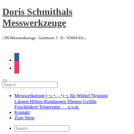
Doris Schmithals
Messwerkzeuge
| DS-Messwerkzeuge . Goethestr. 5 . D – 65604 Elz |
facebook
instagram
Messwerkzeuge (っ◔◡◔)っ für Winkel Neigung
Längen Höhen Rundungen Ebenen Gefälle
Feuchtigkeit Temperatur … u.v.m.
Kontakt
Zum Shop