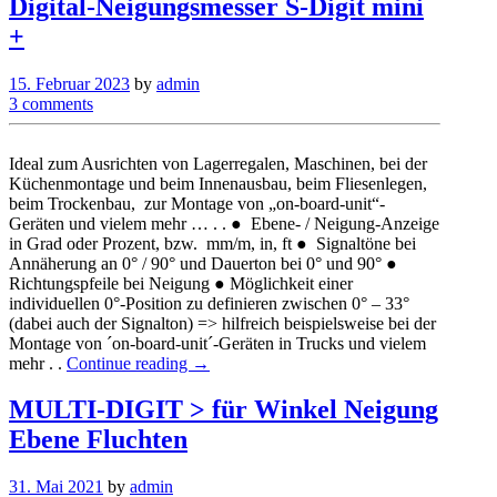
Digital-Neigungsmesser S-Digit mini
+
15. Februar 2023
by
admin
3 comments
Ideal zum Ausrichten von Lagerregalen, Maschinen, bei der
Küchenmontage und beim Innenausbau, beim Fliesenlegen,
beim Trockenbau, zur Montage von „on-board-unit“-
Geräten und vielem mehr … . . ● Ebene- / Neigung-Anzeige
in Grad oder Prozent, bzw. mm/m, in, ft ● Signaltöne bei
Annäherung an 0° / 90° und Dauerton bei 0° und 90° ●
Richtungspfeile bei Neigung ● Möglichkeit einer
individuellen 0°-Position zu definieren zwischen 0° – 33°
(dabei auch der Signalton) => hilfreich beispielsweise bei der
Montage von ´on-board-unit´-Geräten in Trucks und vielem
mehr . .
Continue reading →
MULTI-DIGIT > für Winkel Neigung
Ebene Fluchten
31. Mai 2021
by
admin