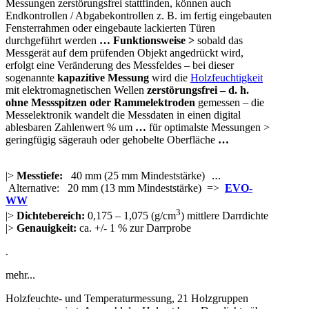
Messungen zerstörungsfrei stattfinden, können auch
Endkontrollen / Abgabekontrollen z. B. im fertig eingebauten
Fensterrahmen oder eingebaute lackierten Türen
durchgeführt werden
…
Funktionsweise >
sobald das
Messgerät auf dem prüfenden Objekt angedrückt wird,
erfolgt eine Veränderung des Messfeldes – bei dieser
sogenannte
kapazitive Messung
wird die
Holzfeuchtigkeit
mit elektromagnetischen Wellen
zerstörungsfrei – d. h.
ohne Messspitzen oder Rammelektroden
gemessen – die
Messelektronik wandelt die Messdaten in einen digital
ablesbaren Zahlenwert % um
…
für optimalste Messungen >
geringfügig sägerauh oder gehobelte Oberfläche
…
|>
Messtiefe:
40 mm (25 mm Mindeststärke)
…
Alternative: 20 mm (13 mm Mindeststärke) =>
EVO-
WW
3
|>
Dichtebereich:
0,175 – 1,075 (g/cm
) mittlere Darrdichte
|>
Genauigkeit:
ca. +/- 1 % zur Darrprobe
.
mehr...
Holzfeuchte- und Temperaturmessung, 21 Holzgruppen