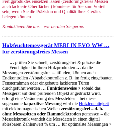
Fertigproduktes einsetzen lassen (zerstörungsfreies Messen –
auch lackierte Oberflächen) könnte es für Sie zum Vorteil
sein, wenn Sie die Präzision und Qualität Ihres Gerätes
belegen können.
Kontaktieren Sie uns – wir beraten Sie gerne.
Holzfeuchtemessgerät MERLIN EVO-WW …
für zerstörungsfreies Messen
…
prüfen Sie schnell, zerstörungsfrei & präzise die
Feuchtigkeit in Ihren Holzprodukten
…
da die
Messungen zerstörungsfrei stattfinden, können auch
Endkontrollen / Abgabekontrollen z. B. im fertig eingebauten
Fensterrahmen oder eingebaute lackierten Türen
durchgeführt werden
…
Funktionsweise >
sobald das
Messgerät auf dem prüfenden Objekt angedrückt wird,
erfolgt eine Veränderung des Messfeldes – bei dieser
sogenannte
kapazitive Messung
wird die
Holzfeuchtigkeit
mit elektromagnetischen Wellen
zerstörungsfrei – d. h.
ohne Messspitzen oder Rammelektroden
gemessen – die
Messelektronik wandelt die Messdaten in einen digital
ablesbaren Zahlenwert % um
…
für optimalste Messungen >