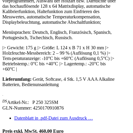
vorprogrammiert, Auswahl der Holzart bzw. Darrdichte über
das hochauflösende 128 x 64 Matrixdisplay, automatische
Kalibrierfunktion, Haltefunktion zum Einfrieren des
Messwertes, automatische Temperaturkompensation,
Displaybeleuchtung, automatische Abschaltfunktion;
Menüsprachen: Deutsch, Englisch, Französisch, Spanisch,
Portugiesisch, Tschechisch, Russisch.
|> Gewicht: 175 g |> Größe: L 124 x B 71 x H 30 mm |>
Holzfeuchte-Messbereich: 2 – 99 % (Auflösung 0,1 %) |>
Tem-peraturanzeige: -10°C bis +60°C (Auflösung 0,5°C) |>
Betriebstemp.: 0°C bis +40°C |> Lagertemp.: -20°C bis
+60°C |
Lieferumfang:
Gerät, Softcase, 4 Stk. 1,5 V AAA Alkaline
Batterien, Bedienunsanleitung
.
DS
Artikel-Nr.: P 250 325SM
GLN-Nummer: 4250170910876
Datenblatt in .pdf-Datei zum Ausdruck …
Preis exkl. MwSt. 460,00 Euro