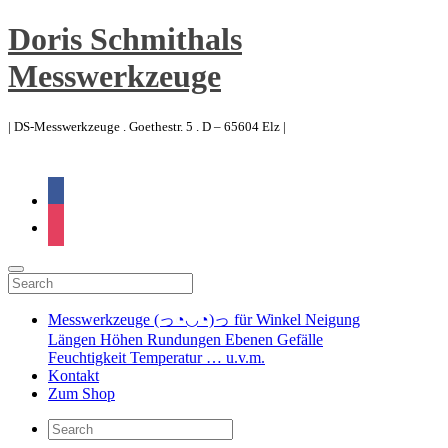
Doris Schmithals
Messwerkzeuge
| DS-Messwerkzeuge . Goethestr. 5 . D – 65604 Elz |
facebook
instagram
Messwerkzeuge (っ◔◡◔)っ für Winkel Neigung
Längen Höhen Rundungen Ebenen Gefälle
Feuchtigkeit Temperatur … u.v.m.
Kontakt
Zum Shop