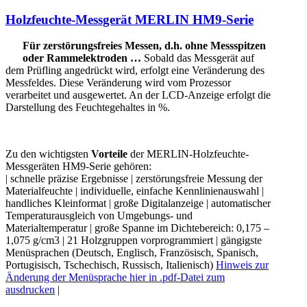
Holzfeuchte-Messgerät MERLIN HM9-Serie
Für zerstörungsfreies Messen, d.h. ohne Messspitzen
oder Rammelektroden …
Sobald das Messgerät auf
dem Prüfling angedrückt wird, erfolgt eine Veränderung des
Messfeldes. Diese Veränderung wird vom Prozessor
verarbeitet und ausgewertet. An der LCD-Anzeige erfolgt die
Darstellung des Feuchtegehaltes in %.
Zu den wichtigsten
Vorteile
der MERLIN-Holzfeuchte-
Messgeräten HM9-Serie gehören:
| schnelle präzise Ergebnisse | zerstörungsfreie Messung der
Materialfeuchte | individuelle, einfache Kennlinienauswahl |
handliches Kleinformat | große Digitalanzeige | automatischer
Temperaturausgleich von Umgebungs- und
Materialtemperatur | große Spanne im Dichtebereich: 0,175 –
1,075 g/cm3 | 21 Holzgruppen vorprogrammiert | gängigste
Menüsprachen (Deutsch, Englisch, Französisch, Spanisch,
Portugisisch, Tschechisch, Russisch, Italienisch)
Hinweis zur
Änderung der Menüsprache hier in .pdf-Datei zum
ausdrucken
|