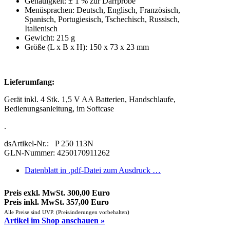
Genauigkeit: ± 1 % zur Darrprobe
Menüsprachen: Deutsch, Englisch, Französisch,
Spanisch, Portugiesisch, Tschechisch, Russisch,
Italienisch
Gewicht: 215 g
Größe (L x B x H): 150 x 73 x 23 mm
Lieferumfang:
Gerät inkl. 4 Stk. 1,5 V AA Batterien, Handschlaufe,
Bedienungsanleitung, im Softcase
.
dsArtikel-Nr.: P 250 113N
GLN-Nummer: 4250170911262
Datenblatt in .pdf-Datei zum Ausdruck …
Preis exkl. MwSt. 300,00 Euro
Preis inkl. MwSt. 357,00 Euro
Alle Preise sind UVP. (Preisänderungen vorbehalten)
Artikel im Shop anschauen »