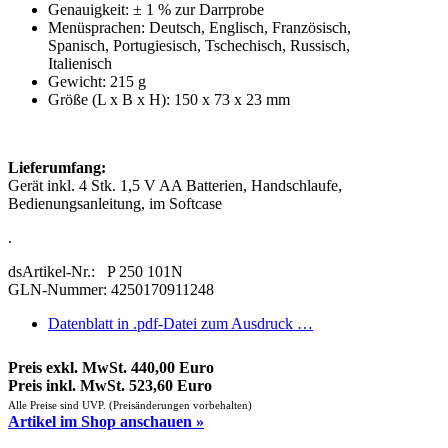
Genauigkeit: ± 1 % zur Darrprobe
Menüsprachen: Deutsch, Englisch, Französisch,
Spanisch, Portugiesisch, Tschechisch, Russisch,
Italienisch
Gewicht: 215 g
Größe (L x B x H): 150 x 73 x 23 mm
Lieferumfang:
Gerät inkl. 4 Stk. 1,5 V AA Batterien, Handschlaufe,
Bedienungsanleitung, im Softcase
.
dsArtikel-Nr.: P 250 101N
GLN-Nummer: 4250170911248
Datenblatt in .pdf-Datei zum Ausdruck …
Preis exkl. MwSt. 440,00 Euro
Preis inkl. MwSt. 523,60 Euro
Alle Preise sind UVP. (Preisänderungen vorbehalten)
Artikel im Shop anschauen »