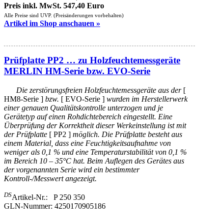
Preis inkl. MwSt. 547,40 Euro
Alle Preise sind UVP. (Preisänderungen vorbehalten)
Artikel im Shop anschauen »
Prüfplatte PP2 … zu Holzfeuchtemessgeräte
MERLIN HM-Serie bzw. EVO-Serie
Die zerstörungsfreien Holzfeuchtemessgeräte aus der
[
HM8-Serie ]
bzw.
[ EVO-Serie ]
wurden im Herstellerwerk
einer genauen Qualitätskontrolle unterzogen und je
Gerätetyp auf einen Rohdichtebereich eingestellt. Eine
Überprüfung der Korrektheit dieser Werkeinstellung ist mit
der Prüfplatte
[ PP2 ]
möglich. Die Prüfplatte besteht aus
einem Material, dass eine Feuchtigkeitsaufnahme von
weniger als 0,1 % und eine Temperaturstabilität von 0,1 %
im Bereich 10 – 35°C hat. Beim Auflegen des Gerätes aus
der vorgenannten Serie wird ein bestimmter
Kontroll-/Messwert angezeigt.
DS
Artikel-Nr.: P 250 350
GLN-Nummer: 4250170905186