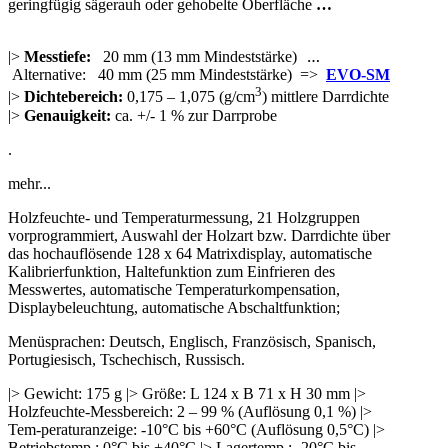
geringfügig sägerauh oder gehobelte Oberfläche
…
|>
Messtiefe:
20 mm (13 mm Mindeststärke)
…
Alternative: 40 mm (25 mm Mindeststärke) =>
EVO-SM
3
|>
Dichtebereich:
0,175 – 1,075 (g/cm
) mittlere Darrdichte
|>
Genauigkeit:
ca. +/- 1 % zur Darrprobe
.
mehr...
Holzfeuchte- und Temperaturmessung, 21 Holzgruppen
vorprogrammiert, Auswahl der Holzart bzw. Darrdichte über
das hochauflösende 128 x 64 Matrixdisplay, automatische
Kalibrierfunktion, Haltefunktion zum Einfrieren des
Messwertes, automatische Temperaturkompensation,
Displaybeleuchtung, automatische Abschaltfunktion;
Menüsprachen: Deutsch, Englisch, Französisch, Spanisch,
Portugiesisch, Tschechisch, Russisch.
|> Gewicht: 175 g |> Größe: L 124 x B 71 x H 30 mm |>
Holzfeuchte-Messbereich: 2 – 99 % (Auflösung 0,1 %) |>
Tem-peraturanzeige: -10°C bis +60°C (Auflösung 0,5°C) |>
Betriebstemp.: 0°C bis +40°C |> Lagertemp.: -20°C bis