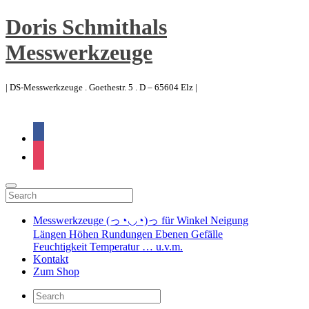
Doris Schmithals
Messwerkzeuge
| DS-Messwerkzeuge . Goethestr. 5 . D – 65604 Elz |
facebook
instagram
Messwerkzeuge (っ◔◡◔)っ für Winkel Neigung
Längen Höhen Rundungen Ebenen Gefälle
Feuchtigkeit Temperatur … u.v.m.
Kontakt
Zum Shop