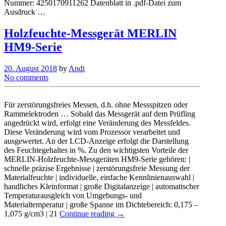
Nummer: 4250170911262 Datenblatt in .pdf-Datei zum
Ausdruck …
Holzfeuchte-Messgerät MERLIN
HM9-Serie
20. August 2018
by
Andi
No comments
Für zerstörungsfreies Messen, d.h. ohne Messspitzen oder
Rammelektroden … Sobald das Messgerät auf dem Prüfling
angedrückt wird, erfolgt eine Veränderung des Messfeldes.
Diese Veränderung wird vom Prozessor verarbeitet und
ausgewertet. An der LCD-Anzeige erfolgt die Darstellung
des Feuchtegehaltes in %. Zu den wichtigsten Vorteile der
MERLIN-Holzfeuchte-Messgeräten HM9-Serie gehören: |
schnelle präzise Ergebnisse | zerstörungsfreie Messung der
Materialfeuchte | individuelle, einfache Kennlinienauswahl |
handliches Kleinformat | große Digitalanzeige | automatischer
Temperaturausgleich von Umgebungs- und
Materialtemperatur | große Spanne im Dichtebereich: 0,175 –
1,075 g/cm3 | 21
Continue reading →