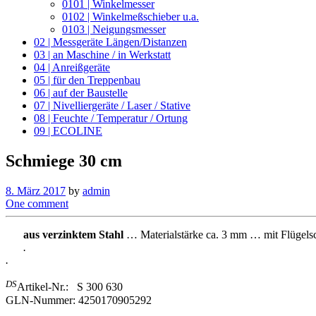
0101 | Winkelmesser
0102 | Winkelmeßschieber u.a.
0103 | Neigungsmesser
02 | Messgeräte Längen/Distanzen
03 | an Maschine / in Werkstatt
04 | Anreißgeräte
05 | für den Treppenbau
06 | auf der Baustelle
07 | Nivelliergeräte / Laser / Stative
08 | Feuchte / Temperatur / Ortung
09 | ECOLINE
Schmiege 30 cm
8. März 2017
by
admin
One comment
aus verzinktem Stahl
… Materialstärke ca. 3 mm … mit Flügels
.
.
DS
Artikel-Nr.: S 300 630
GLN-Nummer: 4250170905292