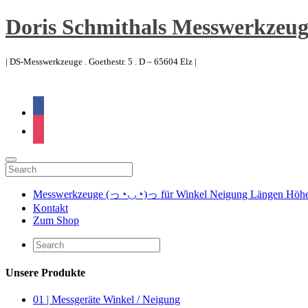
Doris Schmithals Messwerkzeug
| DS-Messwerkzeuge . Goethestr. 5 . D – 65604 Elz |
facebook
instagram
Messwerkzeuge (っ◔◡◔)っ für Winkel Neigung Längen Höhen 
Kontakt
Zum Shop
Unsere Produkte
01 | Messgeräte Winkel / Neigung