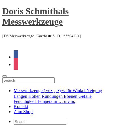
Doris Schmithals
Messwerkzeuge
| DS-Messwerkzeuge . Goethestr. 5 . D – 65604 Elz |
facebook
instagram
Messwerkzeuge (っ◔◡◔)っ für Winkel Neigung
Längen Höhen Rundungen Ebenen Gefälle
Feuchtigkeit Temperatur … u.v.m.
Kontakt
Zum Shop