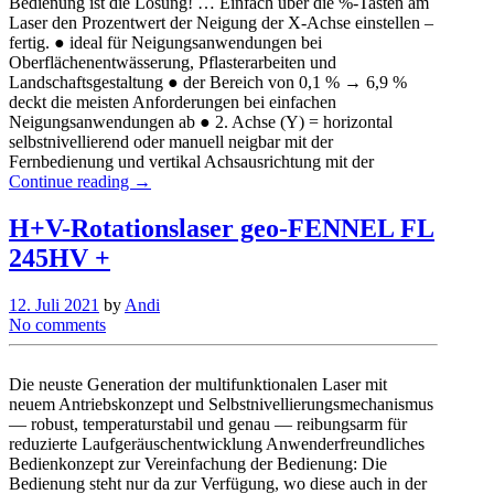
Bedienung ist die Lösung! … Einfach über die %-Tasten am
Laser den Prozentwert der Neigung der X-Achse einstellen –
fertig. ● ideal für Neigungsanwendungen bei
Oberflächenentwässerung, Pflasterarbeiten und
Landschaftsgestaltung ● der Bereich von 0,1 % → 6,9 %
deckt die meisten Anforderungen bei einfachen
Neigungsanwendungen ab ● 2. Achse (Y) = horizontal
selbstnivellierend oder manuell neigbar mit der
Fernbedienung und vertikal Achsausrichtung mit der
Continue reading →
H+V-Rotationslaser geo-FENNEL FL
245HV +
12. Juli 2021
by
Andi
No comments
Die neuste Generation der multifunktionalen Laser mit
neuem Antriebskonzept und Selbstnivellierungsmechanismus
— robust, temperaturstabil und genau — reibungsarm für
reduzierte Laufgeräuschentwicklung Anwenderfreundliches
Bedienkonzept zur Vereinfachung der Bedienung: Die
Bedienung steht nur da zur Verfügung, wo diese auch in der