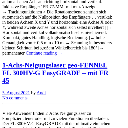
automatischen Achsausrichtung horizontal und vertikal.
Inklusive Empfänger ´FR 77-MM´ mit mm-Anzeige. |
→ Trackingunktionen > Die Rotationsebene zentriert sich
automatisch auf die Nullposition des Empfängers … vertikal:
in beiden Achsen X und Y und horizontal: eine Achse X oder
Y, während zweite Achse horizontal sich selbst nivelliert | |→
Horizontal und vertikal vollautomatisch selbstnivellierend.
Kompakt, gutes Handling, logische Bedienung. |→ hohe
Genauigkeit von ± 0,5 mm / 10 m |→ Scanning in besonders
kleinen Schritten bei großem Winkelbereich bis 180° |→
permanenter
Continue reading →
1-Achs-Neigungslaser geo-FENNEL
FL 300HV-G EasyGRADE – mit FR
45
5. August 2021
by
Andi
No comments
Viele Anwender finden 2-Achs-Neigungslaser zu
kompliziert, teuer oder mit zu vielen Funktionen überladen.
Der FL 300HV-G EasyGRADE mit der ultimativ einfachen