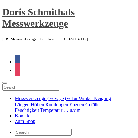
Doris Schmithals
Messwerkzeuge
| DS-Messwerkzeuge . Goethestr. 5 . D – 65604 Elz |
facebook
instagram
Messwerkzeuge (っ◔◡◔)っ für Winkel Neigung
Längen Höhen Rundungen Ebenen Gefälle
Feuchtigkeit Temperatur … u.v.m.
Kontakt
Zum Shop