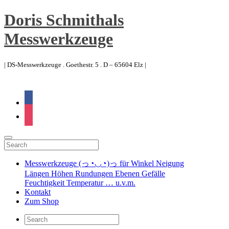
Doris Schmithals
Messwerkzeuge
| DS-Messwerkzeuge . Goethestr. 5 . D – 65604 Elz |
facebook
instagram
Messwerkzeuge (っ◔◡◔)っ für Winkel Neigung
Längen Höhen Rundungen Ebenen Gefälle
Feuchtigkeit Temperatur … u.v.m.
Kontakt
Zum Shop