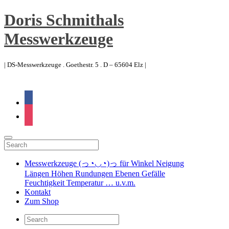
Doris Schmithals
Messwerkzeuge
| DS-Messwerkzeuge . Goethestr. 5 . D – 65604 Elz |
facebook
instagram
Messwerkzeuge (っ◔◡◔)っ für Winkel Neigung
Längen Höhen Rundungen Ebenen Gefälle
Feuchtigkeit Temperatur … u.v.m.
Kontakt
Zum Shop